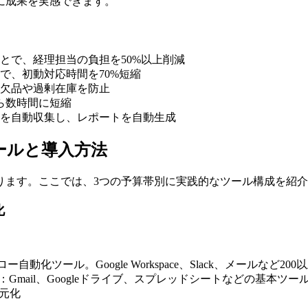
に成果を実感できます。
とで、経理担当の負担を50%以上削減
で、初動対応時間を70%短縮
欠品や過剰在庫を防止
ら数時間に短縮
を自動収集し、レポートを自動生成
ールと導入方法
ります。ここでは、3つの予算帯別に実践的なツール構成を紹
化
化ツール。Google Workspace、Slack、メールなど2
）：Gmail、Googleドライブ、スプレッドシートなどの基本ツー
元化