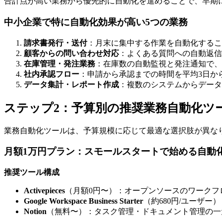
合計点が高い業務から優先的に自動化を進めることで、早期
中小企業で特に自動化効果が高い5つの業務
請求書発行・送付
：月末に集中する作業を自動化するこ
顧客からの問い合わせ対応
：よくある質問への自動返信
在庫管理・発注業務
：在庫数の自動監視と発注通知で、
社内承認フロー
：申請から承認までの時間を平均3日か
データ集計・レポート作成
：複数のシステムからデータ
ステップ2：予算別の推奨業務自動化ツ
業務自動化ツールは、予算規模に応じて最適な選択肢が異な
月額1万円プラン：スモールスタートで始める自動
推奨ツール構成
Activepieces
（月額0円〜）：オープンソースのワークフロー自動
Google Workspace Business Starter
（約680円/ユーザー
Notion
（無料〜）：タスク管理・ドキュメント管理の一