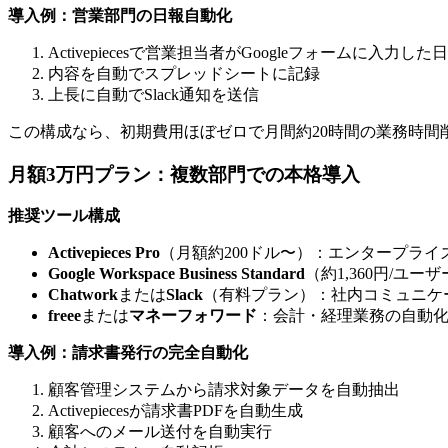
導入例：営業部門の日報自動化
Activepiecesで営業担当者がGoogleフォームに入力し
内容を自動でスプレッドシートに記録
上長に自動でSlack通知を送信
この構成なら、初期費用ほぼゼロで月間約20時間の業務時間
月額3万円プラン：複数部門での本格導入
推奨ツール構成
Activepieces Pro
（月額約200ドル〜）：エンタープラ
Google Workspace Business Standard
（約1,360円/ユ
Chatwork
または
Slack
（有料プラン）：社内コミュニケ
freee
または
マネーフォワード
：会計・経理業務の自動
導入例：請求書発行の完全自動化
顧客管理システムから請求対象データを自動抽出
Activepiecesが請求書PDFを自動生成
顧客へのメール送付を自動実行