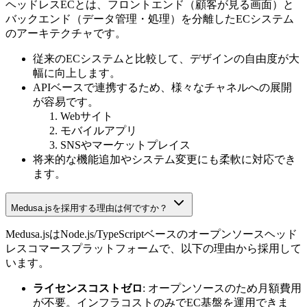
ヘッドレスECとは、フロントエンド（顧客が見る画面）と
バックエンド（データ管理・処理）を分離したECシステム
のアーキテクチャです。
従来のECシステムと比較して、デザインの自由度が大
幅に向上します。
APIベースで連携するため、様々なチャネルへの展開
が容易です。
Webサイト
モバイルアプリ
SNSやマーケットプレイス
将来的な機能追加やシステム変更にも柔軟に対応でき
ます。
Medusa.jsを採用する理由は何ですか？
Medusa.jsはNode.js/TypeScriptベースのオープンソースヘッド
レスコマースプラットフォームで、以下の理由から採用して
います。
ライセンスコストゼロ
: オープンソースのため月額費用
が不要。インフラコストのみでEC基盤を運用できま