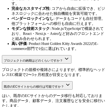
す。
完全なカスタマイズ性
: コアから自由に拡張でき、ビジ
ネスロジックに合わせた独自機能を実装可能です。
ベンダーロックインなし
: データもコードも自社管理。
他プラットフォームへの移行も自由に行えます。
モダンな技術スタック
: Node.js/TypeScriptで構築されて
おり、React・Next.js・Astroなど好みのフロントエンド
と組み合わせられます。
高い評価
: Product Hunt Golden Kitty Awards 2022のE-
commerce部門で1位に選ばれています。
プロジェクトの納期はどのくらいですか？
プロジェクトの規模や複雑さによりますが、標準的なヘッド
レスEC構築で2〜3ヶ月程度が目安となります。
既存のECサイトからの移行は可能ですか？
はい、既存のECサイトからのデータ移行も対応しておりま
す。商品データ、顧客データ、注文履歴などを安全に移行い
たします。