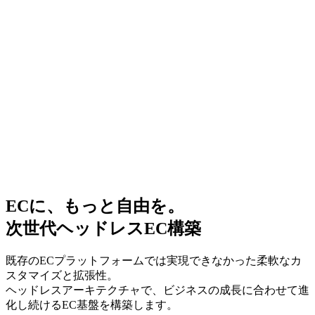
ECに、もっと自由を。
次世代ヘッドレスEC構築
プラットフォームに縛られない、自由で拡張性の高いソリュ
既存のECプラットフォームでは実現できなかった柔軟なカ
データ連携、通知、レポート作成。繰り返し発生する定型業
ーション。
スタマイズと拡張性。
務を自動化し、
EC構築から業務自動化まで、ビジネスの成長を一貫して支
ヘッドレスアーキテクチャで、ビジネスの成長に合わせて進
チームの時間と才能を、より創造的で本質的な仕事へ集中さ
援します。
化し続けるEC基盤を構築します。
せます。